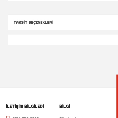
TAKSIT SEÇENEKLERI
İLETIŞIM BILGILERI
BILGI