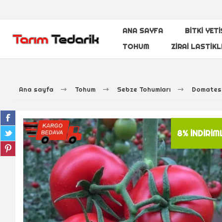
ANA SAYFA
BITKI YET
TOHUM
ZIRAI LASTIKL
Ana sayfa
Tohum
Sebze Tohumları
Domates
8% İNDIRIM