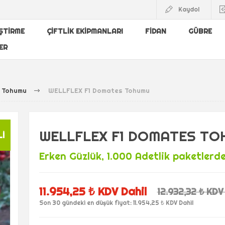
Kaydol
IŞTIRME
ÇIFTLIK EKIPMANLARI
FIDAN
GÜBRE
ER
 Tohumu
WELLFLEX F1 Domates Tohumu
WELLFLEX F1 DOMATES T
LI
Erken Güzlük, 1.000 Adetlik paketlerd
11.954,25 ₺ KDV Dahil
12.932,32 ₺ KDV
Son 30 gündeki en düşük fiyat: 11.954,25 ₺ KDV Dahil