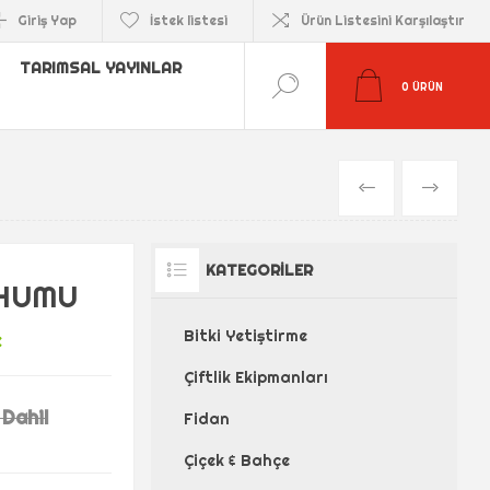
Giriş Yap
İstek listesi
Ürün Listesini Karşılaştır
TARIMSAL YAYINLAR
0
ÜRÜN
ÖNCEKI
SONRAKI
KATEGORILER
OHUMU
e
Bitki Yetiştirme
Çiftlik Ekipmanları
 Dahil
Fidan
Çiçek & Bahçe