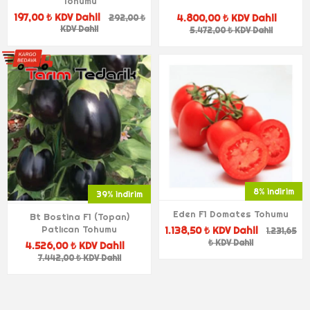
Tohumu
197,00 ₺ KDV Dahil
4.800,00 ₺ KDV Dahil
292,00 ₺
KDV Dahil
5.472,00 ₺ KDV Dahil
8% indirim
39% indirim
Eden F1 Domates Tohumu
Bt Bostina F1 (Topan)
Patlıcan Tohumu
1.138,50 ₺ KDV Dahil
1.231,65
₺ KDV Dahil
4.526,00 ₺ KDV Dahil
7.442,00 ₺ KDV Dahil