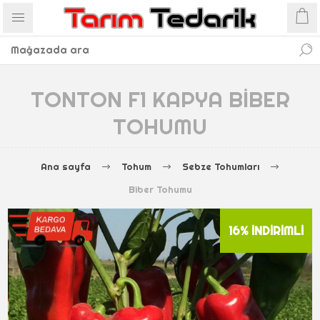
TONTON F1 KAPYA BIBER
TOHUMU
Ana sayfa
Tohum
Sebze Tohumları
Biber Tohumu
16% İNDIRIMLI