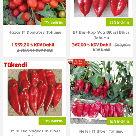
17% indirim
37% indirim
Hazar F1 Domates Tohumu
Bt Bur-Kap Yağ Biberi Biber
Tohumu
1.959,20 ₺ KDV Dahil
367,00 ₺ KDV Dahil
583,00 ₺
KDV Dahil
2.351,04 ₺ KDV Dahil
Tükendi
33% indirim
12% indirim
Bt Bursa Yağlık 016 Biber
Nefer F1 Biber Tohumu