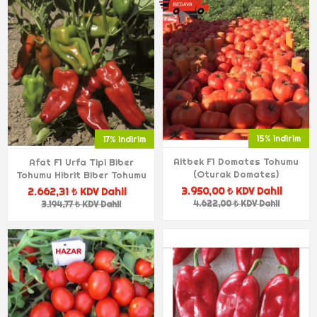
15% indirim
17% indirim
Altbek F1 Domates Tohumu
Afat F1 Urfa Tipi Biber
(Oturak Domates)
Tohumu Hibrit Biber Tohumu
3.950,00 ₺ KDV Dahil
2.662,31 ₺ KDV Dahil
4.622,00 ₺ KDV Dahil
3.194,77 ₺ KDV Dahil