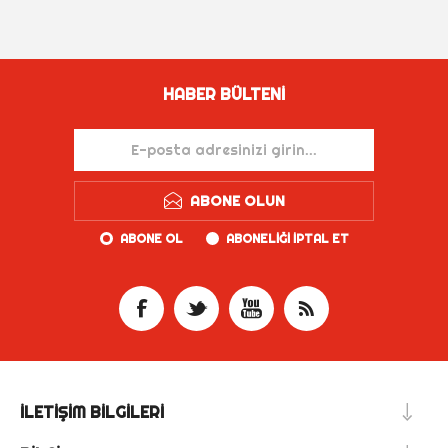
HABER BÜLTENI
ABONE OLUN
ABONE OL
ABONELIĞI IPTAL ET
İLETIŞIM BILGILERI