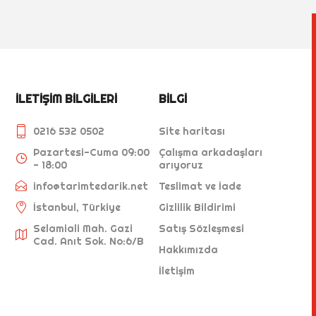
İLETIŞIM BILGILERI
BILGI
0216 532 0502
Site haritası
Pazartesi-Cuma 09:00
Çalışma arkadaşları
- 18:00
arıyoruz
info@tarimtedarik.net
Teslimat ve İade
İstanbul, Türkiye
Gizlilik Bildirimi
Selamiali Mah. Gazi
Satış Sözleşmesi
Cad. Anıt Sok. No:6/B
Hakkımızda
İletişim