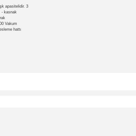
 apasitelidir. 3
ş - kasnak
rak
 500 Vakum
esleme hattı
.