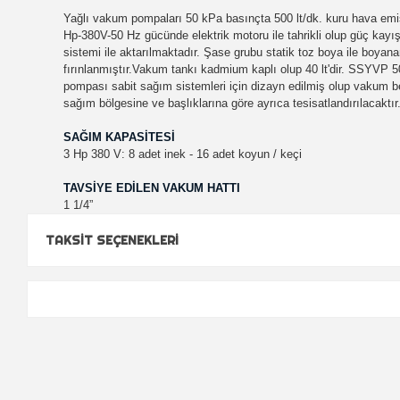
Yağlı vakum pompaları 50 kPa basınçta 500 lt/dk. kuru hava emişk
Hp-380V-50 Hz gücünde elektrik motoru ile tahrikli olup güç kayı
sistemi ile aktarılmaktadır. Şase grubu statik toz boya ile boyana
fırınlanmıştır.Vakum tankı kadmium kaplı olup 40 lt'dir. SSYVP
pompası sabit sağım sistemleri için dizayn edilmiş olup vakum b
sağım bölgesine ve başlıklarına göre ayrıca tesisatlandırılacaktır
SAĞIM KAPASİTESİ
3 Hp 380 V: 8 adet inek - 16 adet koyun / keç
i
TAVSİYE EDİLEN VAKUM HATTI
1 1/4”
TAKSIT SEÇENEKLERI