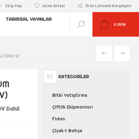
Giriş Yap
İstek listesi
Ürün Listesini Karşılaştır
TARIMSAL YAYINLAR
0
ÜRÜN
ÖNCEKI
SONRAKI
) (380 V)
KATEGORILER
UM
V)
Bitki Yetiştirme
Çiftlik Ekipmanları
V Dahil
Fidan
Çiçek & Bahçe