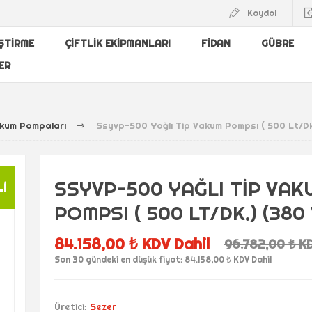
Kaydol
IŞTIRME
ÇIFTLIK EKIPMANLARI
FIDAN
GÜBRE
ER
akum Pompaları
Ssyvp-500 Yağlı Tip Vakum Pompsı ( 500 Lt/Dk.
SSYVP-500 YAĞLI TIP VAK
LI
POMPSI ( 500 LT/DK.) (380 
84.158,00 ₺ KDV Dahil
96.782,00 ₺ KD
Son 30 gündeki en düşük fiyat: 84.158,00 ₺ KDV Dahil
Üretici:
Sezer